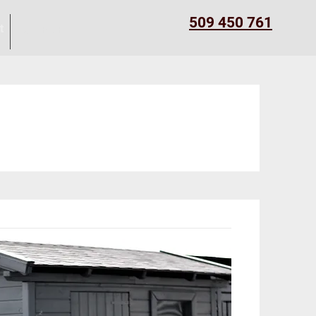
509 450 761
t
Kontakt