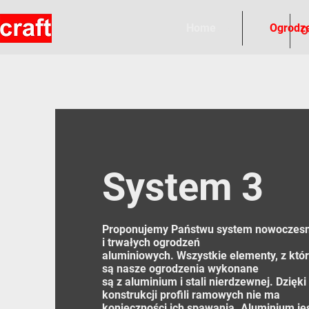
Home
Ogrodz
Home
O
System 3
Proponujemy Państwu system nowoczesn
i trwałych ogrodzeń
aluminiowych. Wszystkie elementy, z kt
są nasze ogrodzenia wykonane
są z aluminium i stali nierdzewnej. Dzięki
konstrukcji profili ramowych nie ma
konieczności ich spawania. Aluminium je