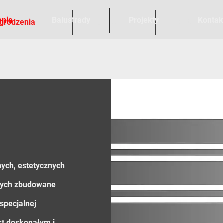
enia
Balustrady
Projekty
Kontak
grodzenia
Balustrady
Projekty
ych, estetycznych
órych zbudowane
 specjalnej
st doskonałym i