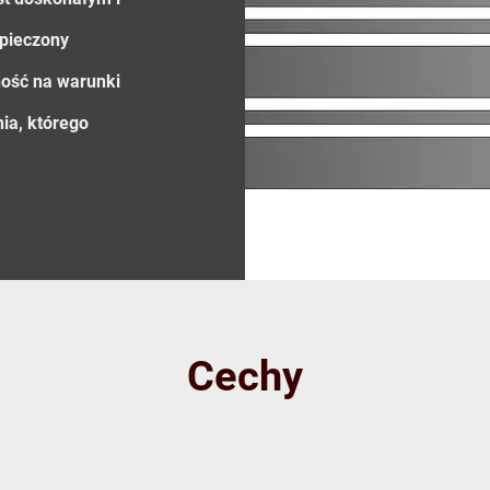
zpieczony
ność na warunki
ia, którego
Cechy