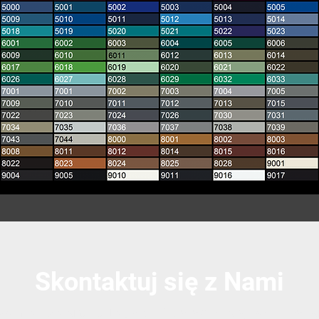
Skontaktuj się z Nami
do nas lub skontaktuj się z Nami przez darmowy formularz k